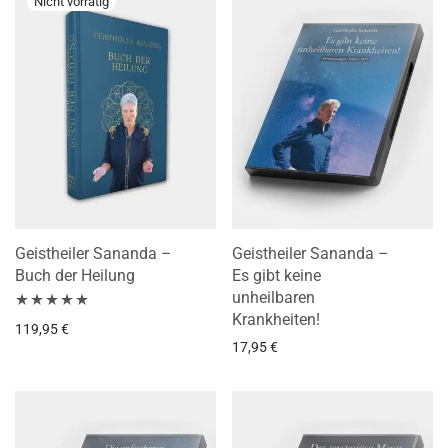
Geistheiler Sananda –
Geistheiler Sananda –
Buch der Heilung
Es gibt keine
unheilbaren
Krankheiten!
Bewertet mit
119,95
€
17,95
€
5.00
von 5