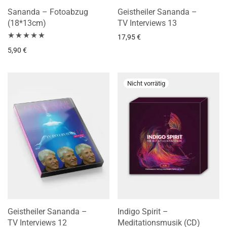
Sananda – Fotoabzug
Geistheiler Sananda –
(18*13cm)
TV Interviews 13
17,95
€
Bewertet mit
5,90
€
5.00
von 5
Geistheiler Sananda –
Indigo Spirit –
TV Interviews 12
Meditationsmusik (CD)