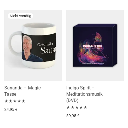
5.00
von 5
5.00
von 5
Sananda – Magic
Indigo Spirit –
Tasse
Meditationsmusik
(DVD)
Bewertet mit
24,95
€
Bewertet mit
59,95
€
5.00
von 5
5.00
von 5