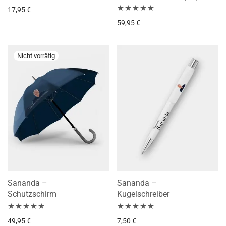
17,95
€
Bewertet mit
59,95
€
5.00
von 5
Sananda –
Sananda –
Schutzschirm
Kugelschreiber
Bewertet mit
Bewertet mit
49,95
€
7,50
€