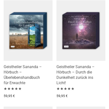
Geistheiler Sananda –
Geistheiler Sananda –
Hörbuch –
Hörbuch – Durch die
Überlebenshandbuch
Dunkelheit zurück ins
für Erwachte
Licht!
Bewertet mit
Bewertet mit
59,95
€
59,95
€
5.00
von 5
5.00
von 5