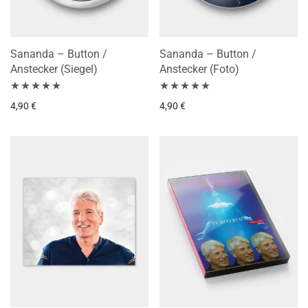
Sananda – Button /
Sananda – Button /
Anstecker (Siegel)
Anstecker (Foto)
Bewertet mit
Bewertet mit
4,90
€
4,90
€
5.00
von 5
5.00
von 5