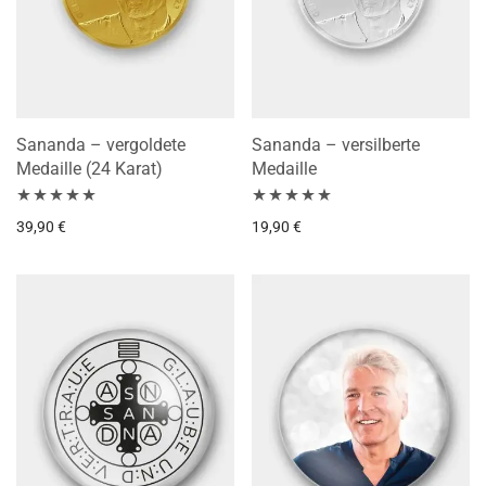
Sananda – vergoldete
Sananda – versilberte
Medaille (24 Karat)
Medaille
Bewertet mit
Bewertet mit
39,90
€
19,90
€
5.00
von 5
5.00
von 5