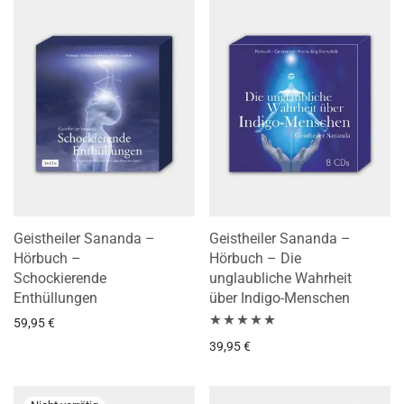
Geistheiler Sananda –
Geistheiler Sananda –
Hörbuch –
Hörbuch – Die
Schockierende
unglaubliche Wahrheit
Enthüllungen
über Indigo-Menschen
59,95
€
Bewertet mit
39,95
€
5.00
von 5