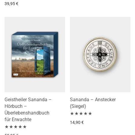
Bewertet mit
39,95
€
5.00
von 5
Geistheiler Sananda –
Sananda – Anstecker
Hörbuch –
(Siegel)
Überlebenshandbuch
für Erwachte
Bewertet mit
14,90
€
4.86
von 5
Bewertet mit