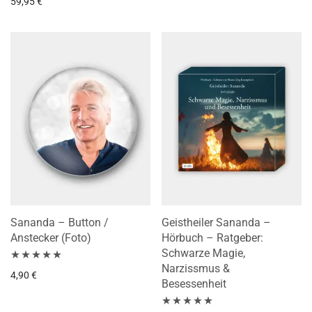
59,95
€
5.00
von 5
Sananda – Button /
Geistheiler Sananda –
Anstecker (Foto)
Hörbuch – Ratgeber:
Schwarze Magie,
Narzissmus &
Bewertet mit
4,90
€
Besessenheit
5.00
von 5