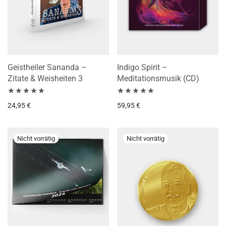
Geistheiler Sananda –
Indigo Spirit –
Zitate & Weisheiten 3
Meditationsmusik (CD)
Bewertet mit
Bewertet mit
24,95
€
59,95
€
5.00
von 5
5.00
von 5