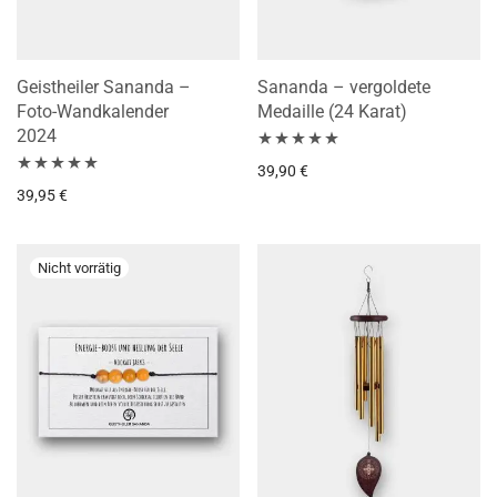
Geistheiler Sananda –
Sananda – vergoldete
Foto-Wandkalender
Medaille (24 Karat)
2024
Bewertet mit
39,90
€
Bewertet mit
39,95
€
5.00
von 5
5.00
von 5