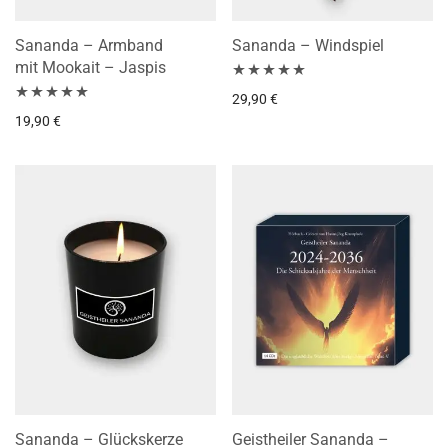
Sananda – Armband
Sananda – Windspiel
mit Mookait – Jaspis
Bewertet mit
29,90
€
Bewertet mit
19,90
€
5.00
von 5
5.00
von 5
Sananda – Glückskerze
Geistheiler Sananda –