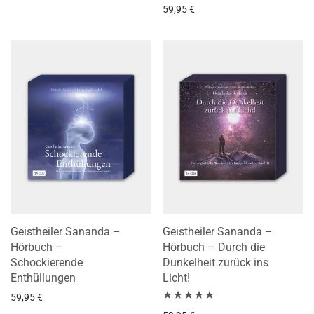
Bewertet mit
59,95
€
5.00
von 5
Geistheiler Sananda –
Geistheiler Sananda –
Hörbuch –
Hörbuch – Durch die
Schockierende
Dunkelheit zurück ins
Enthüllungen
Licht!
59,95
€
Bewertet mit