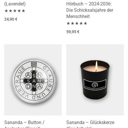
(Lavendel)
Hörbuch – 2024-2036:
Die Schicksalsjahre der
Menschheit
Bewertet mit
24,90
€
5.00
von 5
Bewertet mit
59,95
€
5.00
von 5
Sananda – Button /
Sananda – Glückskerze