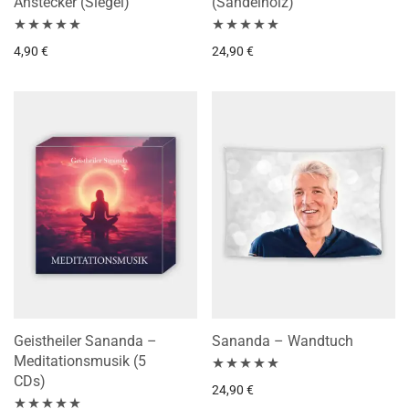
Anstecker (Siegel)
(Sandelholz)
Bewertet mit
Bewertet mit
4,90
€
24,90
€
5.00
von 5
5.00
von 5
Geistheiler Sananda –
Sananda – Wandtuch
Meditationsmusik (5
CDs)
Bewertet mit
24,90
€