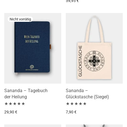
59,95
€
5.00
von 5
Sananda – Tagebuch
Sananda –
der Heilung
Glückstasche (Siegel)
Bewertet mit
Bewertet mit
29,90
€
7,90
€
5.00
von 5
5.00
von 5