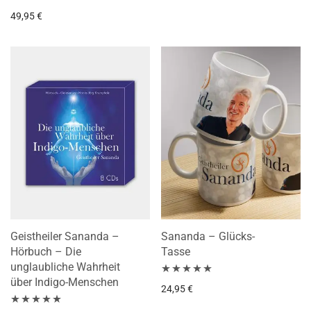
5.00
von 5
Bewertet mit
49,95
€
4.89
von 5
Geistheiler Sananda –
Sananda – Glücks-
Hörbuch – Die
Tasse
unglaubliche Wahrheit
über Indigo-Menschen
Bewertet mit
24,95
€
5.00
von 5