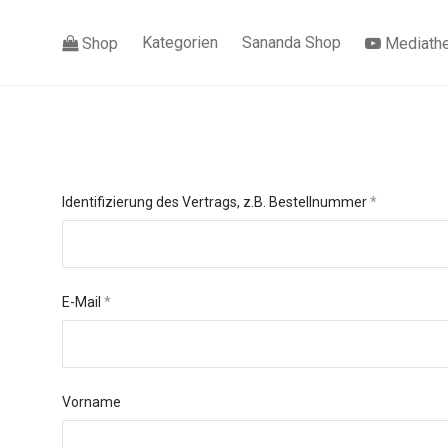
Kategorien
Sananda Shop
Shop
Mediath
Identifizierung des Vertrags, z.B. Bestellnummer
*
E-Mail
*
E-Mail
Vorname
(wiederholen)
*