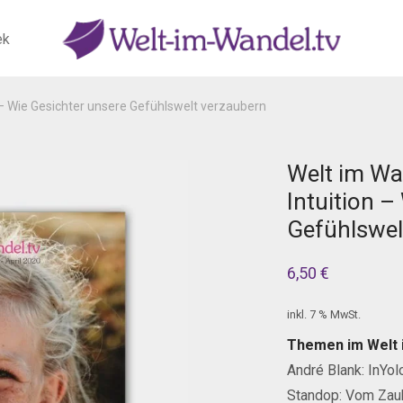
ek
 – Wie Gesichter unsere Gefühlswelt verzaubern
Welt im Wa
Intuition –
Gefühlswel
6,50
€
inkl. 7 % MwSt.
Themen im Welt 
André Blank: InYol
Standop: Vom Zaub