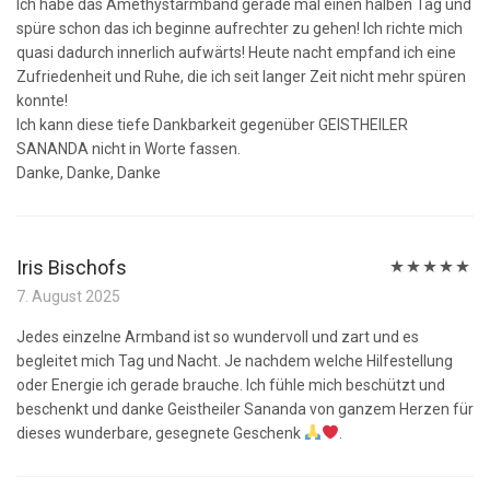
Ich habe das Amethystarmband gerade mal einen halben Tag und
spüre schon das ich beginne aufrechter zu gehen! Ich richte mich
quasi dadurch innerlich aufwärts! Heute nacht empfand ich eine
Zufriedenheit und Ruhe, die ich seit langer Zeit nicht mehr spüren
konnte!
Ich kann diese tiefe Dankbarkeit gegenüber GEISTHEILER
SANANDA nicht in Worte fassen.
Danke, Danke, Danke
Iris Bischofs
Bewertet
7. August 2025
mit
5
von 5
Jedes einzelne Armband ist so wundervoll und zart und es
begleitet mich Tag und Nacht. Je nachdem welche Hilfestellung
oder Energie ich gerade brauche. Ich fühle mich beschützt und
beschenkt und danke Geistheiler Sananda von ganzem Herzen für
dieses wunderbare, gesegnete Geschenk
.