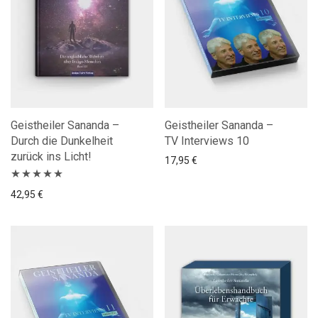
Geistheiler Sananda –
Geistheiler Sananda –
Durch die Dunkelheit
TV Interviews 10
zurück ins Licht!
17,95
€
Bewertet
42,95
€
mit
5.00
von
5