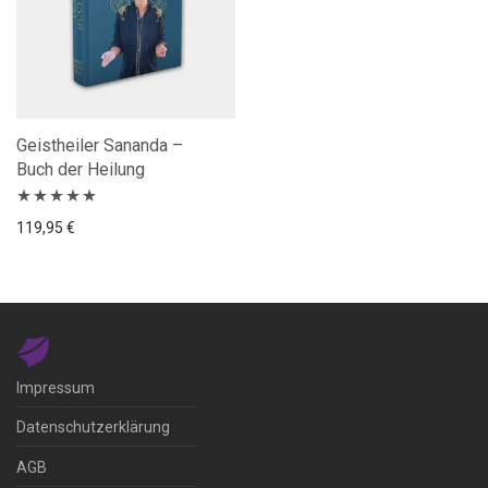
Geistheiler Sananda –
Buch der Heilung
Bewertet
119,95
€
mit
5.00
von
5
Impressum
Datenschutzerklärung
AGB