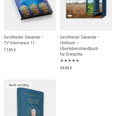
Geistheiler Sananda –
Geistheiler Sananda –
TV Interviews 11
Hörbuch –
Überlebenshandbuch
17,95
€
für Erwachte
Bewertet
59,95
€
mit
5.00
von
5