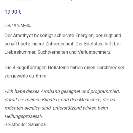
Bewertet mit
15
19,90
€
5.00
von 5,
basierend auf
inkl. 19 % MwSt.
Kundenbewertungen
Der Amethyst beseitigt schlechte Energien, beruhigt und
schafft tiefe innere Zufriedenheit. Der Edelstein hilft bei
Liebeskummer, Suchtverhalten und Verlustschmerz.
Die 4 kugelförmigen Heilsteine haben einen Durchmesser
von jeweils ca. 6mm.
»
Ich habe dieses Armband gesegnet und programmiert,
damit sie meinen Klienten, und den Menschen, die es
möchten dienlich sind, unterstützend wirken beim
Heilungsprozess!
«
Geistheiler Sananda