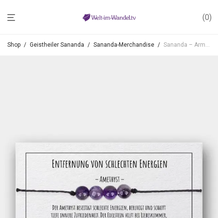
0
Shop
/
Geistheiler Sananda
/
Sananda-Merchandise
/
Sananda – Armband mit Amethyst