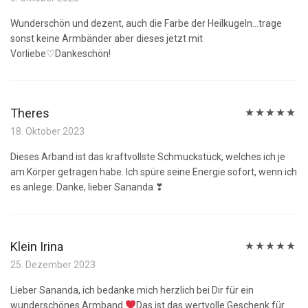
mit
5
von 5
Wunderschön und dezent, auch die Farbe der Heilkugeln…trage
sonst keine Armbänder aber dieses jetzt mit
Vorliebe♡Dankeschön!
Theres
Bewertet
18. Oktober 2023
mit
5
von 5
Dieses Arband ist das kraftvollste Schmuckstück, welches ich je
am Körper getragen habe. Ich spüre seine Energie sofort, wenn ich
es anlege. Danke, lieber Sananda ❣
Klein Irina
Bewertet
25. Dezember 2023
mit
5
von 5
Lieber Sananda, ich bedanke mich herzlich bei Dir für ein
wunderschönes Armband
Das ist das wertvolle Geschenk für