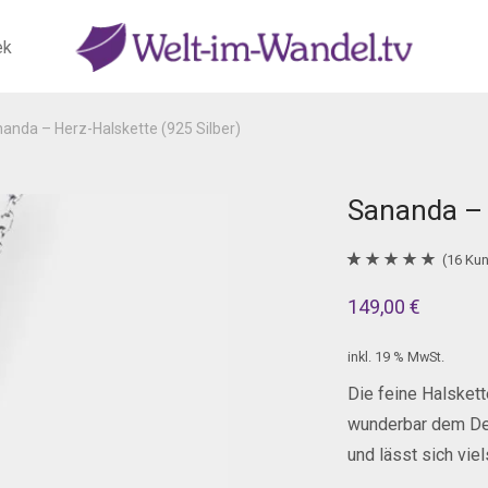
ek
anda – Herz-Halskette (925 Silber)
Sananda – 
(
16
Kun
Bewertet mit
16
149,00
€
5.00
von 5,
basierend auf
inkl. 19 % MwSt.
Kundenbewertungen
Die feine Halsket
wunderbar dem Deko
und lässt sich vie