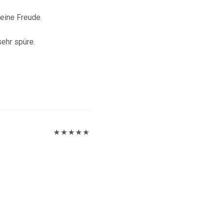
mit
5
von 5
eine Freude.
sehr spüre.
Bewertet
mit
5
von 5