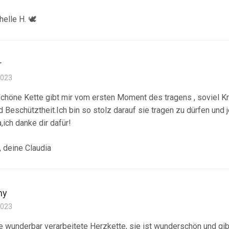
elle H. 🕊
r
2023
höne Kette gibt mir vom ersten Moment des tragens , soviel Kra
d Beschütztheit.Ich bin so stolz darauf sie tragen zu dürfen und 
ich danke dir dafür!
, deine Claudia
ny
2023
e wunderbar verarbeitete Herzkette, sie ist wunderschön und gibt