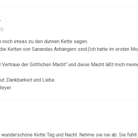
r
23
h noch etwas zu den dünnen Kette sagen.
 die Ketten von Sanandas Anhängern sind.(Ich hatte im ersten M
d Vertraue der Göttlichen Macht“ und diese Macht läßt mich mein
ut ,Dankbarkeit und Liebe.
Beyer
e wunderschöne Kette Tag und Nacht. Nehme sie nie ab. Sie fühlt 