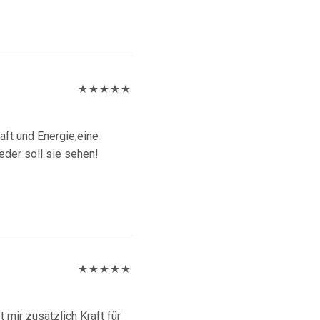
Bewertet
mit
5
von 5
ft und Energie,eine
jeder soll sie sehen!
Bewertet
mit
5
von 5
 mir zusätzlich Kraft für