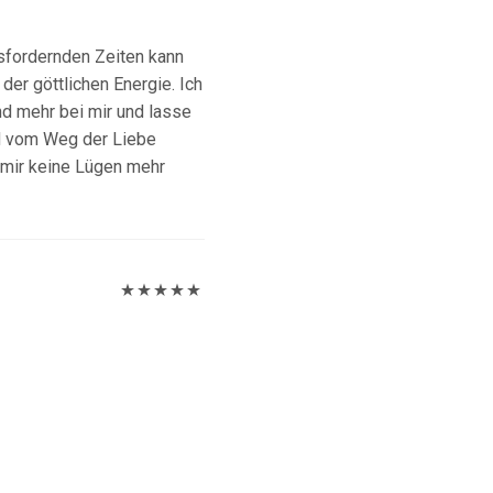
Bewertet
mit
5
von 5
usfordernden Zeiten kann
der göttlichen Energie. Ich
nd mehr bei mir und lasse
nd vom Weg der Liebe
 mir keine Lügen mehr
Bewertet
mit
5
von 5