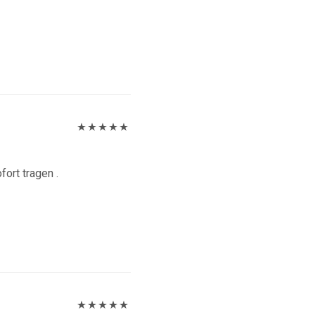
Bewertet
mit
5
von 5
ort tragen .