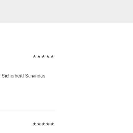
Bewertet
mit
5
von 5
d Sicherheit! Sanandas
Bewertet