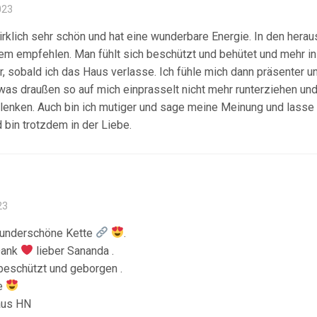
023
wirklich sehr schön und hat eine wunderbare Energie. In den hera
dem empfehlen. Man fühlt sich beschützt und behütet und mehr in 
r, sobald ich das Haus verlasse. Ich fühle mich dann präsenter u
as draußen so auf mich einprasselt nicht mehr runterziehen u
enken. Auch bin ich mutiger und sage meine Meinung und lasse
 bin trotzdem in der Liebe.
23
wunderschöne Kette
.
Dank
lieber Sananda .
 beschützt und geborgen .
be
aus HN