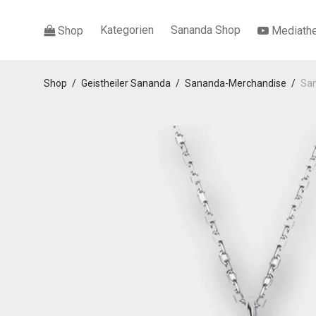
Kategorien
Sananda Shop
Shop
Mediath
Shop
/
Geistheiler Sananda
/
Sananda-Merchandise
/
San