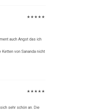
Bewertet
mit
5
von 5
oment auch Angst das ich
e Ketten von Sananda nicht
Bewertet
mit
5
von 5
sich sehr schön an. Die